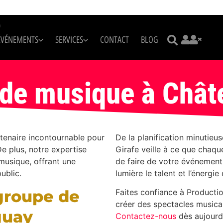
m
ÉVÉNEMENTS
SERVICES
CONTACT
BLOG
de musique à Châ
tenaire incontournable pour
De la planification minutieu
e plus, notre expertise
Girafe veille à ce que chaque
musique, offrant une
de faire de votre événement
ublic.
lumière le talent et l’énerg
 groupe de
Faites confiance à Productio
créer des spectacles musica
guay
Contactez-nous
dès aujourd’