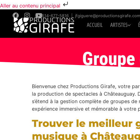
Aller au contenu principal
514-677-5816
|
jfgiguere@productionsgirafe.co
ACCUEIL
ARTISTES
Groupe 
Bienvenue chez Productions Girafe, votre par
la production de spectacles à Châteauguay. D
s’étend à la gestion complète de groupes de 
expérience immersive et mémorable à votre p
Trouver le meilleur
musique à Château