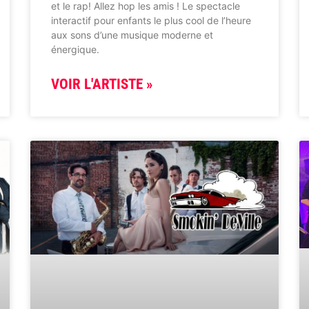
et le rap! Allez hop les amis ! Le spectacle
interactif pour enfants le plus cool de l’heure
aux sons d’une musique moderne et
énergique.
VOIR L'ARTISTE »