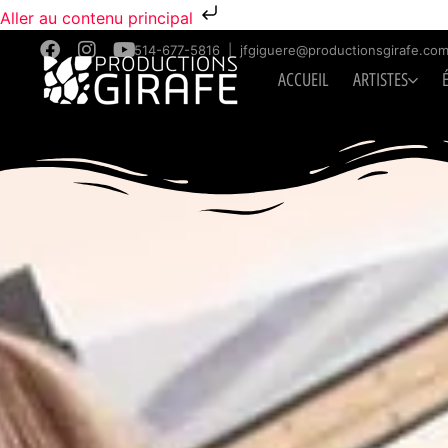
Aller au contenu principal
514-677-5816
|
jfgiguere@productionsgirafe.co
ACCUEIL
ARTISTES