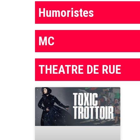
Humoristes
MC
THEATRE DE RUE