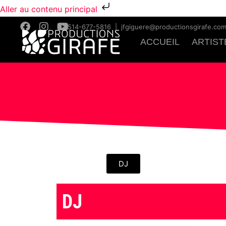
Aller au contenu principal
514-677-5816
|
jfgiguere@productionsgirafe.co
ACCUEIL
ARTIST
DJ
DJ