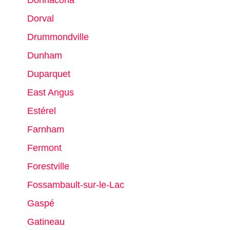
Donnacona
Dorval
Drummondville
Dunham
Duparquet
East Angus
Estérel
Farnham
Fermont
Forestville
Fossambault-sur-le-Lac
Gaspé
Gatineau