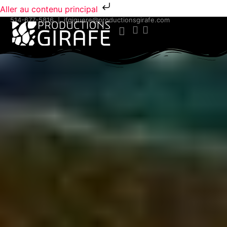
Aller au contenu principal
514-677-5816
|
jfgiguere@productionsgirafe.com