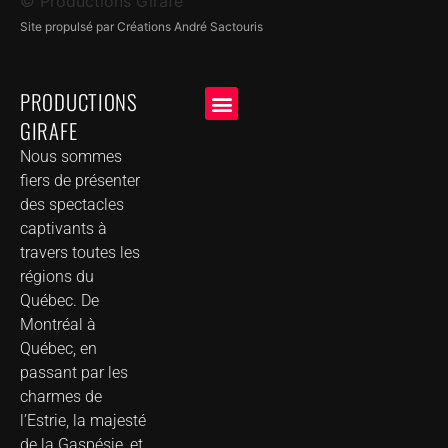
© Productions Girafe
Site propulsé par Créations André Sactouris
PRODUCTIONS
GIRAFE
NOS CLIENTS
GROUPE DE MUSIQUE DANS VOTRE VILLE
Nous sommes
fiers de présenter
des spectacles
captivants à
travers toutes les
régions du
Québec. De
Montréal à
Québec, en
passant par les
charmes de
l’Estrie, la majesté
de la Gaspésie, et