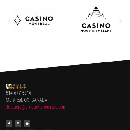
514-677-5816
Montréal, QC, CANADA
jfgiguere@productionsgirafe.
com