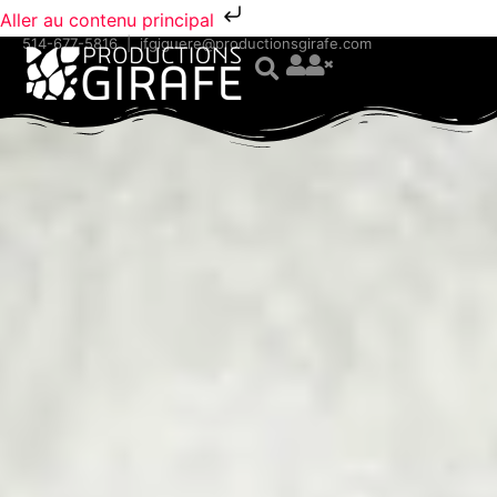
Aller au contenu principal
514-677-5816
|
jfgiguere@productionsgirafe.com