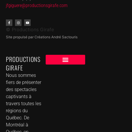
jfgiguere@productionsgirafe.
com
© Productions Girafe
Site propulsé par Créations André Sactouris
PRODUCTIONS
GIRAFE
NOS CLIENTS
GROUPE DE MUSIQUE DANS VOTRE VILLE
Nous sommes
fiers de présenter
des spectacles
captivants à
travers toutes les
régions du
Québec. De
Montréal à
Québec, en