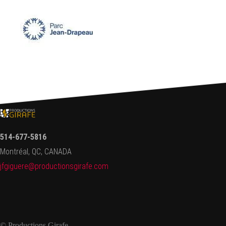
514-677-5816
Montréal, QC, CANADA
jfgiguere@productionsgirafe.
com
© Productions Girafe