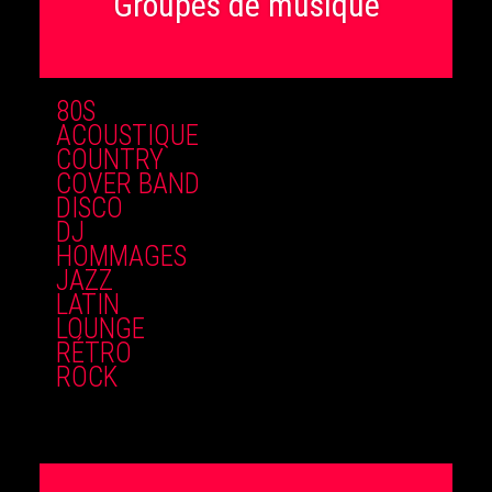
Groupes de musique
80S
ACOUSTIQUE
COUNTRY
COVER BAND
DISCO
DJ
HOMMAGES
JAZZ
LATIN
LOUNGE
RÉTRO
ROCK