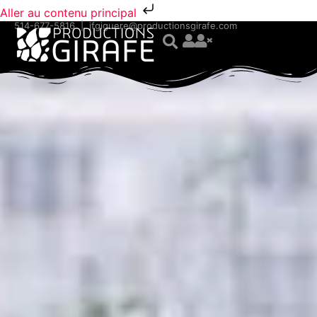
Aller au contenu principal
514-677-5816
|
jfgiguere@productionsgirafe.com