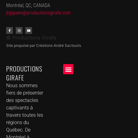
Montréal, QC, CANADA
jfgiguere@productionsgirafe.
com
© Productions Girafe
Site propulsé par Créations André Sactouris
PRODUCTIONS
GIRAFE
NOS CLIENTS
GROUPE DE MUSIQUE DANS VOTRE VILLE
Nous sommes
fiers de présenter
des spectacles
captivants à
travers toutes les
régions du
Québec. De
Montréal à