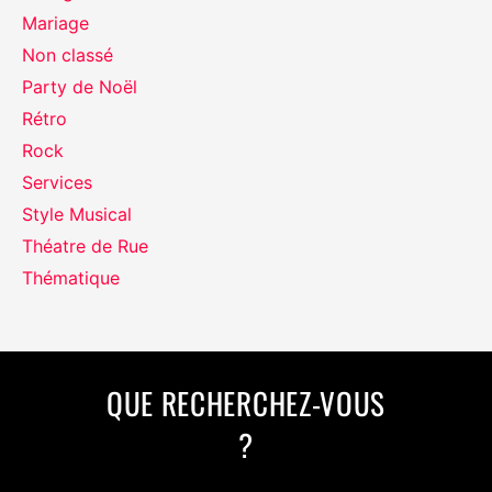
Mariage
Non classé
Party de Noël
Rétro
Rock
Services
Style Musical
Théatre de Rue
Thématique
QUE RECHERCHEZ-VOUS
?