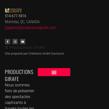
514-677-5816
Montréal, QC, CANADA
jfgiguere@productionsgirafe.
com
© Productions Girafe
Site propulsé par Créations André Sactouris
PRODUCTIONS
GIRAFE
NOS CLIENTS
GROUPE DE MUSIQUE DANS VOTRE VILLE
Nous sommes
fiers de présenter
des spectacles
captivants à
travers toutes les