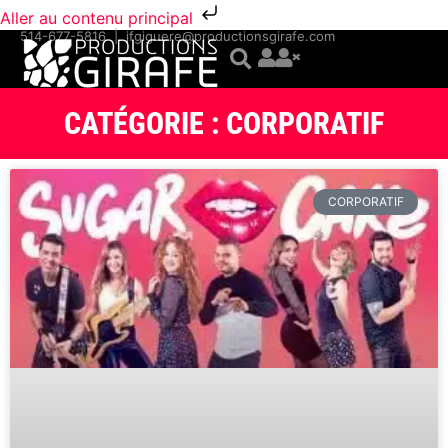
Aller au contenu principal
514-677-5816
|
jfgiguere@productionsgirafe.com
CATÉGORIE : CORPORATIF
CORPORATIF