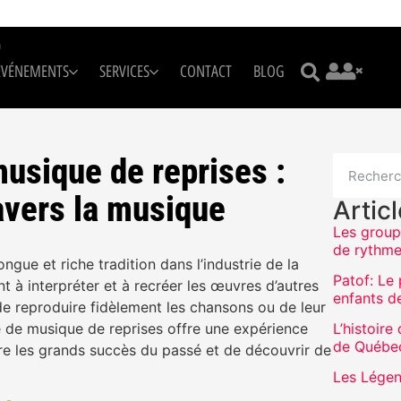
m
ÉVÉNEMENTS
SERVICES
CONTACT
BLOG
musique de reprises :
vers la musique
Artic
Les group
de rythme
ngue et riche tradition dans l’industrie de la
Patof: Le
t à interpréter et à recréer les œuvres d’autres
enfants d
 de reproduire fidèlement les chansons ou de leur
e de musique de reprises offre une expérience
L’histoire
de Québe
re les grands succès du passé et de découvrir de
Les Lége