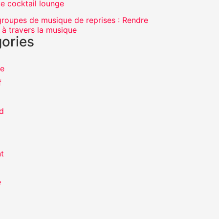
e cocktail lounge
 groupes de musique de reprises : Rendre
 travers la musique
ories
ue
f
d
t
e