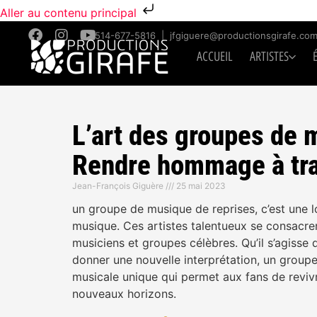
Aller au contenu principal
514-677-5816
|
jfgiguere@productionsgirafe.co
ACCUEIL
ARTISTES
L’art des groupes de 
Rendre hommage à tra
Jean-François Giguère
25 mai 2023
un groupe de musique de reprises, c’est une lo
musique. Ces artistes talentueux se consacren
musiciens et groupes célèbres. Qu’il s’agisse
donner une nouvelle interprétation, un group
musicale unique qui permet aux fans de reviv
nouveaux horizons.