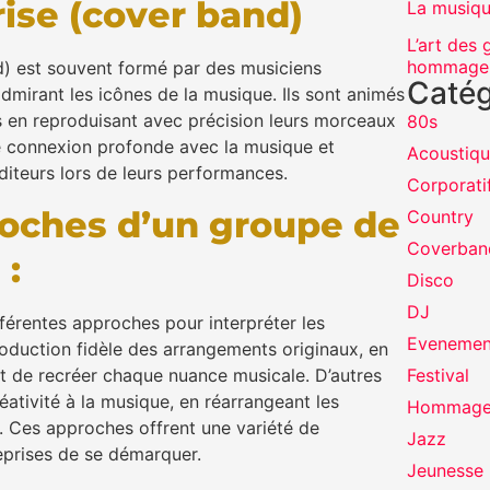
rise (cover band)
La musiqu
L’art des
hommage à
) est souvent formé par des musiciens
Catég
dmirant les icônes de la musique. Ils sont animés
s en reproduisant avec précision leurs morceaux
80s
e connexion profonde avec la musique et
Acoustiq
diteurs lors de leurs performances.
Corporati
roches d’un groupe de
Country
Coverban
 :
Disco
DJ
férentes approches pour interpréter les
Evenemen
roduction fidèle des arrangements originaux, en
nt de recréer chaque nuance musicale. D’autres
Festival
réativité à la musique, en réarrangeant les
Hommag
. Ces approches offrent une variété de
Jazz
eprises de se démarquer.
Jeunesse