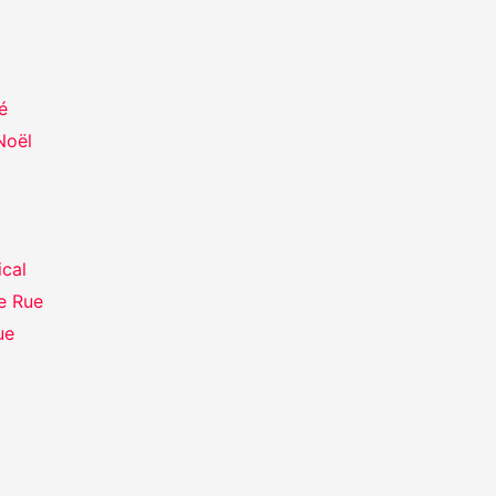
é
Noël
ical
e Rue
ue