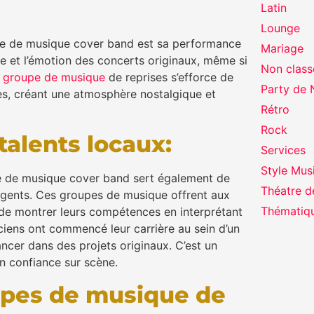
Latin
Lounge
upe de musique cover band est sa performance
Mariage
gie et l’émotion des concerts originaux, même si
Non class
n
groupe de musique
de reprises s’efforce de
Party de 
es, créant une atmosphère nostalgique et
Rétro
Rock
talents locaux:
Services
Style Mus
pe de musique cover band sert également de
Théatre d
rgents. Ces groupes de musique offrent aux
Thématiq
et de montrer leurs compétences en interprétant
ens ont commencé leur carrière au sein d’un
cer dans des projets originaux. C’est un
n confiance sur scène.
upes de musique de