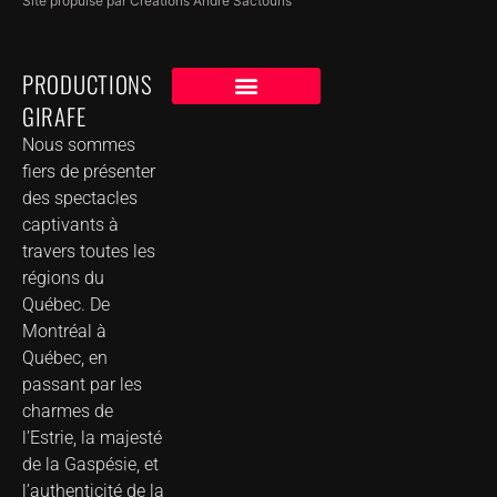
Site propulsé par Créations André Sactouris
PRODUCTIONS
GIRAFE
NOS CLIENTS
GROUPE DE MUSIQUE DANS VOTRE VILLE
Nous sommes
fiers de présenter
des spectacles
captivants à
travers toutes les
régions du
Québec. De
Montréal à
Québec, en
passant par les
charmes de
l’Estrie, la majesté
de la Gaspésie, et
l’authenticité de la