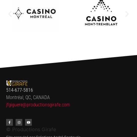
514-677-5816
Montréal, QC, CANADA
jfgiguere@productionsgirafe.
com
© Productions Girafe