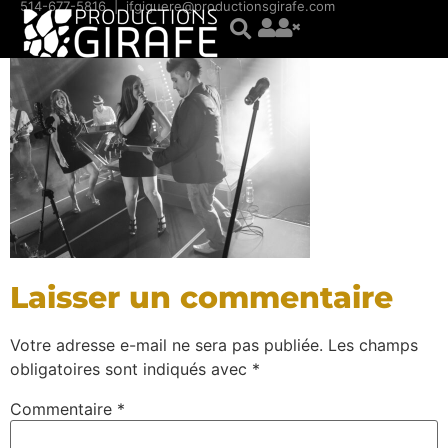
contenu
514-677-5816
|
jfgiguere@productionsgirafe.com
principal
Laisser un commentaire
Votre adresse e-mail ne sera pas publiée.
Les champs
obligatoires sont indiqués avec
*
Commentaire
*