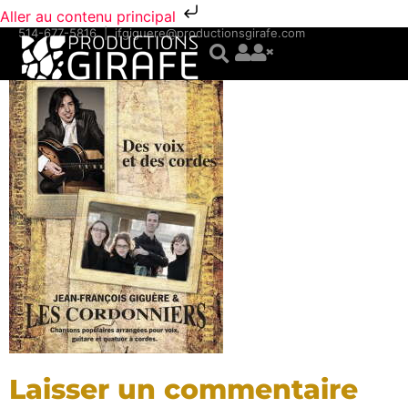
Aller au contenu principal
514-677-5816
|
jfgiguere@productionsgirafe.com
Laisser un commentaire