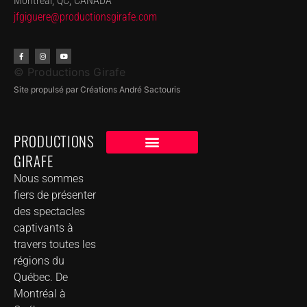
Montréal, QC, CANADA
jfgiguere@productionsgirafe.
com
© Productions Girafe
Site propulsé par Créations André Sactouris
PRODUCTIONS
GIRAFE
NOS CLIENTS
GROUPE DE MUSIQUE DANS VOTRE VILLE
Nous sommes
fiers de présenter
des spectacles
captivants à
travers toutes les
régions du
Québec. De
Montréal à