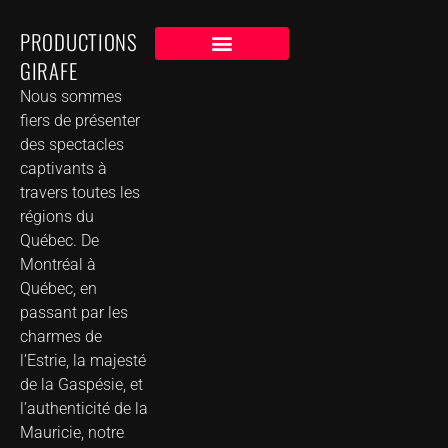
PRODUCTIONS
GIRAFE
NOS CLIENTS
GROUPE DE MUSIQUE DANS VOTRE VILLE
Nous sommes
fiers de présenter
des spectacles
captivants à
travers toutes les
régions du
Québec. De
Montréal à
Québec, en
passant par les
charmes de
l’Estrie, la majesté
de la Gaspésie, et
l’authenticité de la
Mauricie, notre