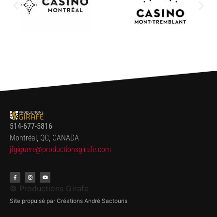
514-677-5816
Montréal, QC, CANADA
jfgiguere@productionsgirafe.
com
© Productions Girafe
Site propulsé par Créations André Sactouris