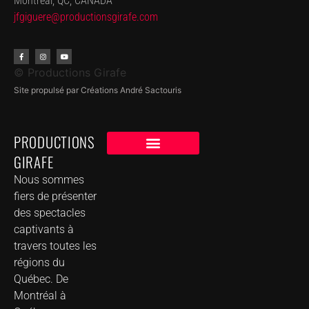
Montréal, QC, CANADA
jfgiguere@productionsgirafe.
com
© Productions Girafe
Site propulsé par Créations André Sactouris
PRODUCTIONS
GIRAFE
NOS CLIENTS
GROUPE DE MUSIQUE DANS VOTRE VILLE
Nous sommes
fiers de présenter
des spectacles
captivants à
travers toutes les
régions du
Québec. De
Montréal à