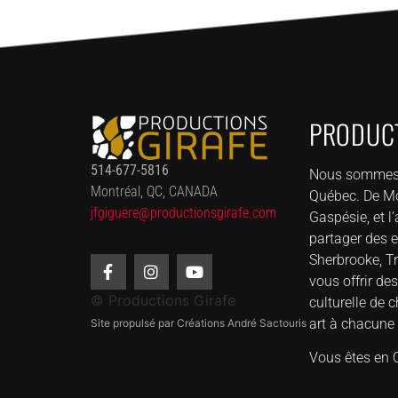
PRODUCT
514-677-5816
Nous sommes fi
Montréal, QC, CANADA
Québec. De Mon
jfgiguere@productionsgirafe.
com
Gaspésie, et l
partager des e
Sherbrooke, Tr
vous offrir d
© Productions Girafe
culturelle de
art à chacune 
Site propulsé par Créations André Sactouris
Vous êtes en O