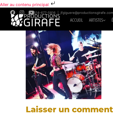
Aller au contenu principal
514-677-5816
|
jfgiguere@productionsgirafe.co
ACCUEIL
ARTISTES
Laisser un comment