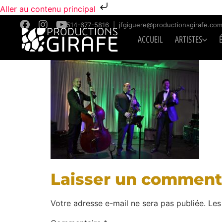
Aller au contenu principal
514-677-5816
|
jfgiguere@productionsgirafe.co
ACCUEIL
ARTISTES
Laisser un comment
Votre adresse e-mail ne sera pas publiée.
Les