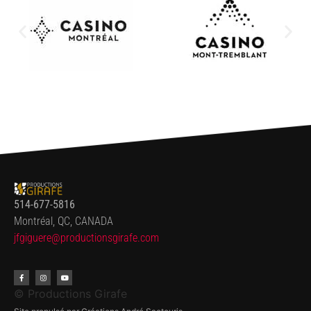
514-677-5816
Montréal, QC, CANADA
jfgiguere@productionsgirafe.
com
© Productions Girafe