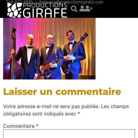
contenu
514-677-5816
|
jfgiguere@productionsgirafe.com
principal
Laisser un commentaire
Votre adresse e-mail ne sera pas publiée.
Les champs
obligatoires sont indiqués avec
*
Commentaire
*