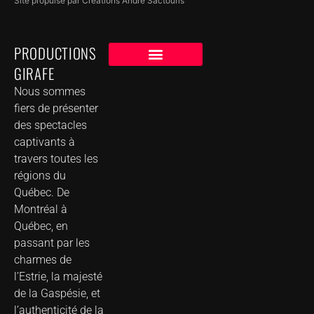
Site propulsé par Créations André Sactouris
PRODUCTIONS
GIRAFE
NOS CLIENTS
GROUPE DE MUSIQUE DANS VOTRE VILLE
Nous sommes
fiers de présenter
des spectacles
captivants à
travers toutes les
régions du
Québec. De
Montréal à
Québec, en
passant par les
charmes de
l’Estrie, la majesté
de la Gaspésie, et
l’authenticité de la