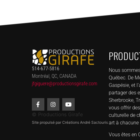
PRODUCT
514-677-5816
Nous sommes fi
Montréal, QC, CANADA
Québec. De Mon
jfgiguere@productionsgirafe.
com
Gaspésie, et l
partager des e
Sherbrooke, Tr
vous offrir d
© Productions Girafe
culturelle de
art à chacune 
Site propulsé par Créations André Sactouris
Vous êtes en O