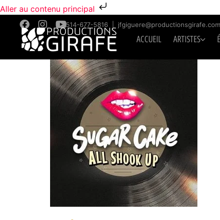
Aller au contenu principal
514-677-5816
|
jfgiguere@productionsgirafe.co
ACCUEIL
ARTISTES