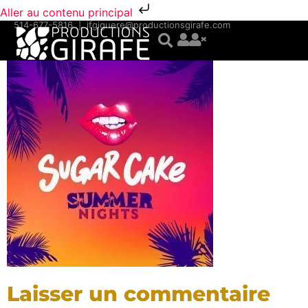
Aller au contenu principal
514-677-5816
|
jfgiguere@productionsgirafe.com
Laisser un commentaire