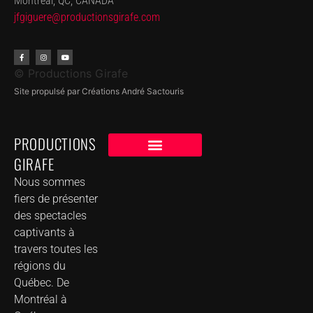
Montréal, QC, CANADA
jfgiguere@productionsgirafe.
com
© Productions Girafe
Site propulsé par Créations André Sactouris
PRODUCTIONS
GIRAFE
NOS CLIENTS
GROUPE DE MUSIQUE DANS VOTRE VILLE
Nous sommes
fiers de présenter
des spectacles
captivants à
travers toutes les
régions du
Québec. De
Montréal à