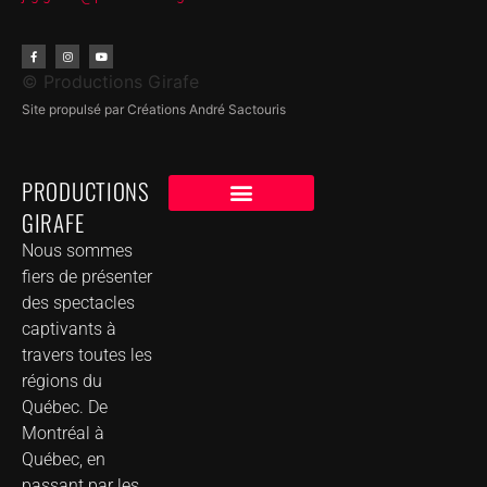
© Productions Girafe
Site propulsé par Créations André Sactouris
PRODUCTIONS
GIRAFE
NOS CLIENTS
GROUPE DE MUSIQUE DANS VOTRE VILLE
Nous sommes
fiers de présenter
des spectacles
captivants à
travers toutes les
régions du
Québec. De
Montréal à
Québec, en
passant par les