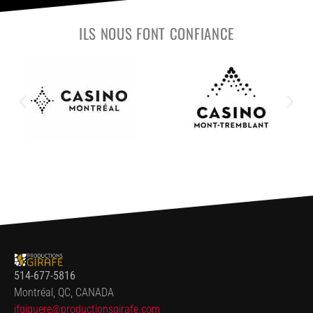
ILS NOUS FONT CONFIANCE
514-677-5816
Montréal, QC, CANADA
jfgiguere@productionsgirafe.
com