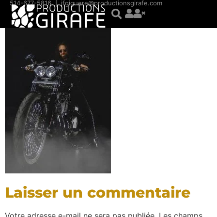
contenu
514-677-5816
|
jfgiguere@productionsgirafe.com
principal
Laisser un commentaire
Votre adresse e-mail ne sera pas publiée.
Les champs