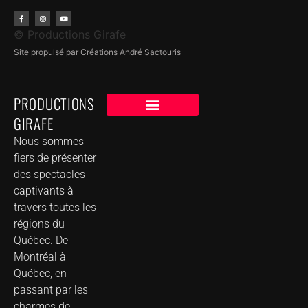
© Productions Girafe
Site propulsé par Créations André Sactouris
PRODUCTIONS
GIRAFE
NOS CLIENTS
GROUPE DE MUSIQUE DANS VOTRE VILLE
Nous sommes
fiers de présenter
des spectacles
captivants à
travers toutes les
régions du
Québec. De
Montréal à
Québec, en
passant par les
charmes de