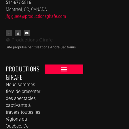
514-677-5816
Montréal, QC, CANADA
jfgiguere@productionsgirafe.
com
© Productions Girafe
Site propulsé par Créations André Sactouris
PRODUCTIONS
GIRAFE
NOS CLIENTS
GROUPE DE MUSIQUE DANS VOTRE VILLE
Nous sommes
fiers de présenter
des spectacles
captivants à
travers toutes les
régions du
Québec. De