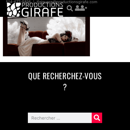
contenu
514-677-5816
|
jfgiguere@productionsgirafe.com
principal
QUE RECHERCHEZ-VOUS
?