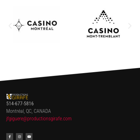
514-677-5816
Montréal, QC, CANADA
jfgiguere@productionsgirafe.
com