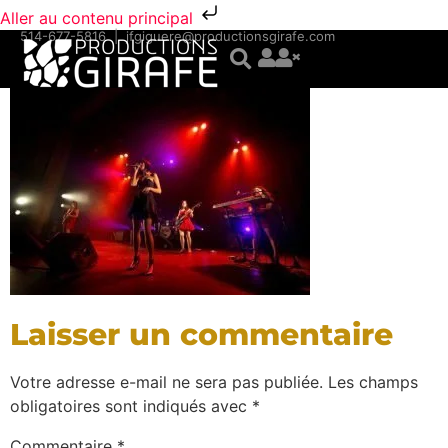
Aller au contenu principal
514-677-5816
|
jfgiguere@productionsgirafe.com
Laisser un commentaire
Votre adresse e-mail ne sera pas publiée.
Les champs
obligatoires sont indiqués avec
*
Commentaire
*