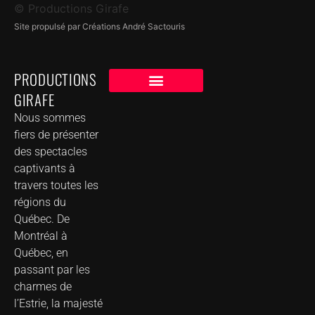
© Productions Girafe
Site propulsé par Créations André Sactouris
PRODUCTIONS
GIRAFE
NOS CLIENTS
GROUPE DE MUSIQUE DANS VOTRE VILLE
Nous sommes
fiers de présenter
des spectacles
captivants à
travers toutes les
régions du
Québec. De
Montréal à
Québec, en
passant par les
charmes de
l’Estrie, la majesté