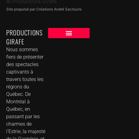
© Productions Girafe
Site propulsé par Créations André Sactouris
PRODUCTIONS
GIRAFE
NOS CLIENTS
GROUPE DE MUSIQUE DANS VOTRE VILLE
Nous sommes
fiers de présenter
des spectacles
captivants à
travers toutes les
régions du
Québec. De
Montréal à
Québec, en
passant par les
charmes de
l’Estrie, la majesté
de la Gaspésie, et