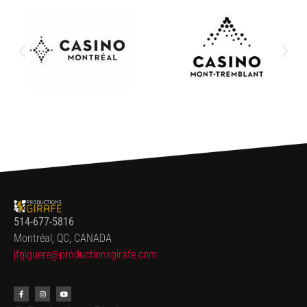
514-677-5816
Montréal, QC, CANADA
jfgiguere@productionsgirafe.
com