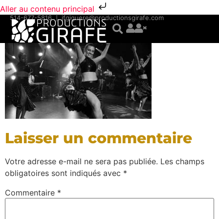
Aller au contenu principal
514-677-5816
|
jfgiguere@productionsgirafe.com
Laisser un commentaire
Votre adresse e-mail ne sera pas publiée.
Les champs
obligatoires sont indiqués avec
*
Commentaire
*