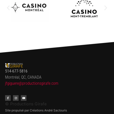
514-677-5816
Montréal, QC, CANADA
jfgiguere@productionsgirafe.
com
© Productions Girafe
Site propulsé par Créations André Sactouris