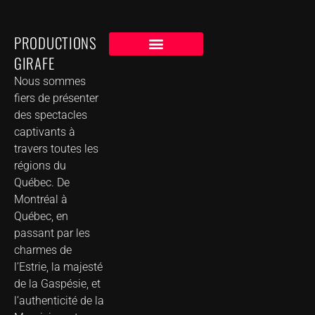
PRODUCTIONS
GIRAFE
NOS CLIENTS
GROUPE DE MUSIQUE DANS VOTRE VILLE
Nous sommes
fiers de présenter
des spectacles
captivants à
travers toutes les
régions du
Québec. De
Montréal à
Québec, en
passant par les
charmes de
l’Estrie, la majesté
de la Gaspésie, et
l’authenticité de la