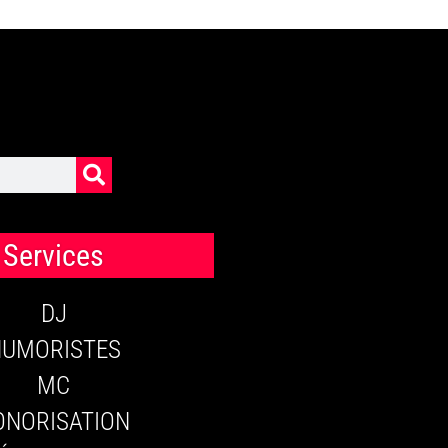
Services
DJ
HUMORISTES
MC
ONORISATION