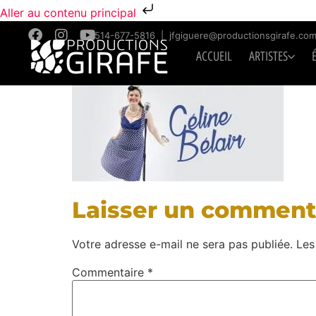
Aller au contenu principal
514-677-5816
|
jfgiguere@productionsgirafe.co
ACCUEIL
ARTISTES
Laisser un comment
Votre adresse e-mail ne sera pas publiée.
Les
Commentaire
*