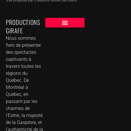
Site propulsé par Créations André Sactouris
PRODUCTIONS
GIRAFE
NOS CLIENTS
GROUPE DE MUSIQUE DANS VOTRE VILLE
Nous sommes
fiers de présenter
des spectacles
captivants à
travers toutes les
régions du
Québec. De
Montréal à
Québec, en
passant par les
charmes de
l’Estrie, la majesté
de la Gaspésie, et
l’authenticité de la