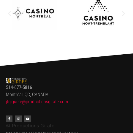
514-677-5816
Montréal, QC, CANADA
jfgiguere@productionsgirafe.
com
© Productions Girafe