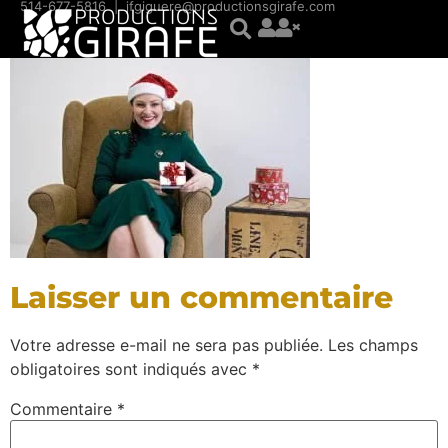
contenu
514-677-5816
|
jfgiguere@productionsgirafe.com
principal
Laisser un commentaire
Votre adresse e-mail ne sera pas publiée.
Les champs
obligatoires sont indiqués avec
*
Commentaire
*