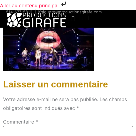
Aller au contenu principal
514-677-5816
|
jfgiguere@productionsgirafe.com
Laisser un commentaire
Votre adresse e-mail ne sera pas publiée.
Les champs
obligatoires sont indiqués avec
*
Commentaire
*