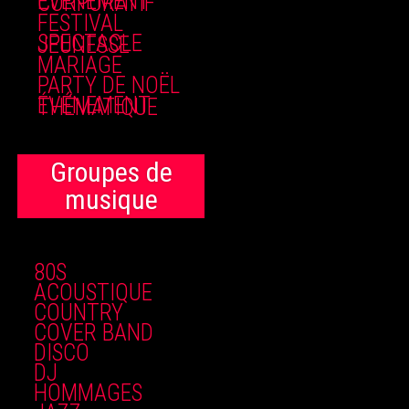
ÉVÉNEMENT CORPORATIF
FESTIVAL
SPECTACLE JEUNESSE
MARIAGE
PARTY DE NOËL
ÉVÉNEMENT THÉMATIQUE
Groupes de
musique
80S
ACOUSTIQUE
COUNTRY
COVER BAND
DISCO
DJ
HOMMAGES