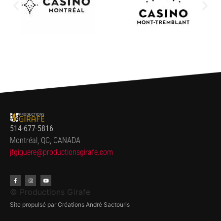
514-677-5816
Montréal, QC, CANADA
jfgiguere@productionsgirafe.
com
© Productions Girafe
Site propulsé par Créations André Sactouris