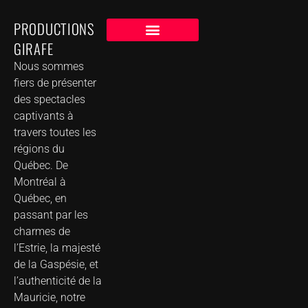
PRODUCTIONS
GIRAFE
NOS CLIENTS
GROUPE DE MUSIQUE DANS VOTRE VILLE
Nous sommes
fiers de présenter
des spectacles
captivants à
travers toutes les
régions du
Québec. De
Montréal à
Québec, en
passant par les
charmes de
l’Estrie, la majesté
de la Gaspésie, et
l’authenticité de la
Mauricie, notre